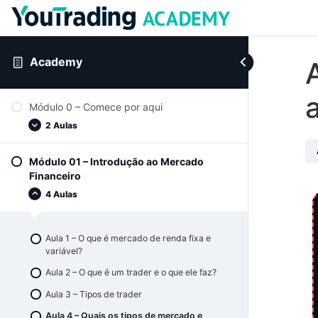
Academy
Módulo 0 – Comece por aqui
2 Aulas
Módulo 01 – Introdução ao Mercado
Seja bem-vindo ao YouTrading Academy
Financeiro
Como instalar e conectar o seu MetaTrader 5
4 Aulas
Aula 1 – O que é mercado de renda fixa e
variável?
Aula 2 – O que é um trader e o que ele faz?
Aula 3 – Tipos de trader
Aula 4 – Quais os tipos de mercado e