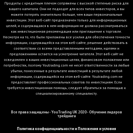
Продукты с кредитным плечом сопряжены с высокой степенью риска для
вашего капитала. Они не подходят для всех типов инвесторов, и вы
можете потерять значительно больше, чем ваши первоначальные
инвестиции. Этот веб-сайт предназначен только для информационных
целей, и содержащаяся в нем информация не должна рассматриваться
как инвестиционная рекомендация или приглашение к торговле.
Несмотря на то, что были приложены все усилия для обеспечения точности
информации, содержащейся на этом веб-сайте, решение действовать в
соответствии со всеми представленными методами, идеями и
предложениями остается на усмотрение читателя. Этот веб-сайт не
осведомлен о ваших инвестиционных целях, финансовом положении или
потребностях, поэтому Youtrading.com не несет ответственности за любые
убытки, понесенные в результате инвестиций в результате любой
информации, содержащейся на этом веб-сайте. Youtrading.com не
предоставляет профессиональных советов по инвестициям. Если
требуется инвестиционная помощь, следует обратиться за помощью к
специализированному специалисту.
Все права защищены - YouTrading UK 2020 - Обучение лидеров
трейдинга
Политика конфиденциальности и Положения и условия