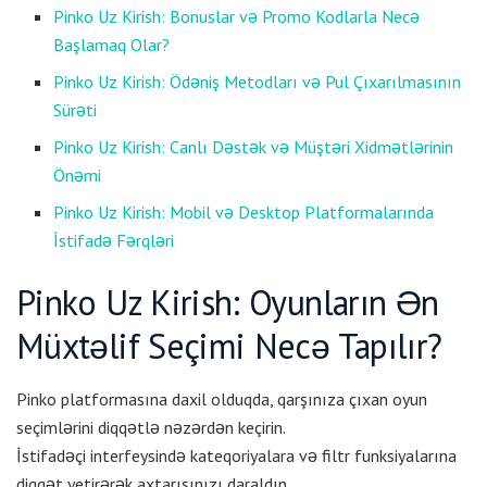
Pinko Uz Kirish: Bonuslar və Promo Kodlarla Necə
Başlamaq Olar?
Pinko Uz Kirish: Ödəniş Metodları və Pul Çıxarılmasının
Sürəti
Pinko Uz Kirish: Canlı Dəstək və Müştəri Xidmətlərinin
Önəmi
Pinko Uz Kirish: Mobil və Desktop Platformalarında
İstifadə Fərqləri
Pinko Uz Kirish: Oyunların Ən
Müxtəlif Seçimi Necə Tapılır?
Pinko platformasına daxil olduqda, qarşınıza çıxan oyun
seçimlərini diqqətlə nəzərdən keçirin.
İstifadəçi interfeysində kateqoriyalara və filtr funksiyalarına
diqqət yetirərək axtarışınızı daraldın.