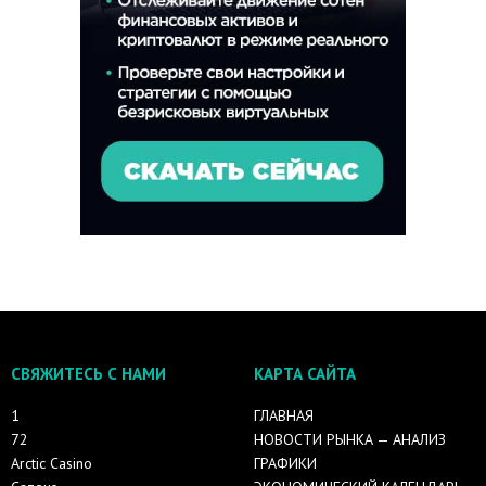
СВЯЖИТЕСЬ С НАМИ
КАРТА САЙТА
1
ГЛАВНАЯ
72
НОВОСТИ РЫНКА — АНАЛИЗ
Arctic Casino
ГРАФИКИ