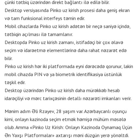
çünki tətbiq üzərindən direkt bağlantı ilə edilə bilir.
Desktop versiyasında Pinko uz kirish prosesi daha geniş ekran
və tam funksional interfeys təmin edir.
Mobil cihazlarda Pinko uz kirish adətən bir neçə saniyə içində,
tətbiqin açılması ilə tamamlanır.
Desktopda Pinko uz kirish zamanı, istifadəçi bir çox əlavə
seçim və idarəetmə elementlərinə daha rahat nəzarət edə
bilir.
Pinko uz kirish hər iki platformada eyni dərəcədə qorunur, lakin
mobil cihazda PIN və ya biometrik identifikasiya üstünlük
təşkil edir.
Desktop üzərindən Pinko uz kirish daha mürəkkəb hesab
idarəçiliyi və mərc tarixçəsinin detallı nəzarəti imkanları verir.
Mənim adım Əli Rzayev, 28 yaşım var. Azərbaycanlı oyunçu
kimi, onlayn kazinoda seçim etmək həmişə mühüm məsələ
olub. Amma «Pinko Uz Kirish: Onlayn Kazinoda Oynamaq Üçün
Ən Yaxşı Platformalar» axtarışı məni düzgün yerə yönəltdi.