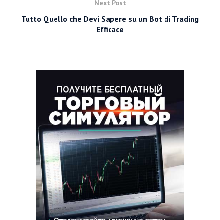
Next Post
Tutto Quello che Devi Sapere su un Bot di Trading
Efficace