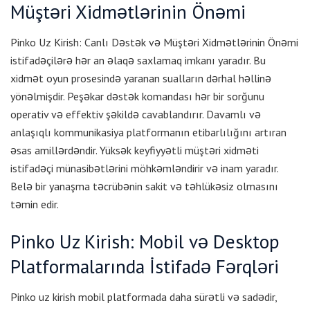
Müştəri Xidmətlərinin Önəmi
Pinko Uz Kirish: Canlı Dəstək və Müştəri Xidmətlərinin Önəmi
istifadəçilərə hər an əlaqə saxlamaq imkanı yaradır. Bu
xidmət oyun prosesində yaranan sualların dərhal həllinə
yönəlmişdir. Peşəkar dəstək komandası hər bir sorğunu
operativ və effektiv şəkildə cavablandırır. Davamlı və
anlaşıqlı kommunikasiya platformanın etibarlılığını artıran
əsas amillərdəndir. Yüksək keyfiyyətli müştəri xidməti
istifadəçi münasibətlərini möhkəmləndirir və inam yaradır.
Belə bir yanaşma təcrübənin sakit və təhlükəsiz olmasını
təmin edir.
Pinko Uz Kirish: Mobil və Desktop
Platformalarında İstifadə Fərqləri
Pinko uz kirish mobil platformada daha sürətli və sadədir,