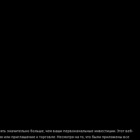
рять значительно больше, чем ваши первоначальные инвестиции. Этот веб-
или приглашение к торговле. Несмотря на то, что были приложены все