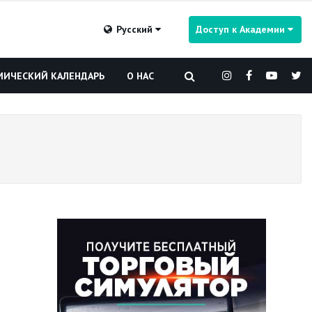
Русский
Доступ к Академии
ИЧЕСКИЙ КАЛЕНДАРЬ
О НАС