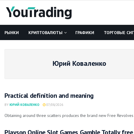
РЫНКИ
КРИПТОВАЛЮТЫ
ГРАФИКИ
ТОРГОВЫЕ СИ
Юрий Коваленко
Practical definition and meaning
BY
ЮРИЙ КОВАЛЕНКО
07/08/2026
Obtaining around three scatters produces the brand new Free Revolves a
Playson Online Slot Games Gamble Totally fre