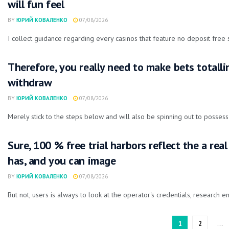
will fun feel
BY
ЮРИЙ КОВАЛЕНКО
07/08/2026
I collect guidance regarding every casinos that feature no deposit free
Therefore, you really need to make bets totalli
withdraw
BY
ЮРИЙ КОВАЛЕНКО
07/08/2026
Merely stick to the steps below and will also be spinning out to possess
Sure, 100 % free trial harbors reflect the a re
has, and you can image
BY
ЮРИЙ КОВАЛЕНКО
07/08/2026
But not, users is always to look at the operator's credentials, research e
1
2
…