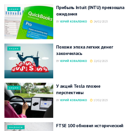
Прибыль Intuit (INTU) превзошла
АКЦИИ
ожидания
BY
ЮРИЙ КОВАЛЕНКО
24/02/2023
Похоже эпоха легких денег
АКЦИИ
закончилась
BY
ЮРИЙ КОВАЛЕНКО
22/02/2023
У акций Tesla плохие
АКЦИИ
перспективы
BY
ЮРИЙ КОВАЛЕНКО
17/02/2023
FTSE 100 обновил исторический
ИНДЕКСЫ