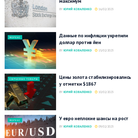
максимум
BY
ЮРИЙ КОВАЛЕНКО
16/02/2023
Данные по инфляции укрепили
ФОРЕКС
доллар против йен
BY
ЮРИЙ КОВАЛЕНКО
15/02/2023
Цены золота стабилизировались
СЫРЬЕВЫЕ ТОВАРЫ
у отметки $1867
BY
ЮРИЙ КОВАЛЕНКО
10/02/2023
У евро неплохие шансы на рост
ФОРЕКС
BY
ЮРИЙ КОВАЛЕНКО
09/02/2023