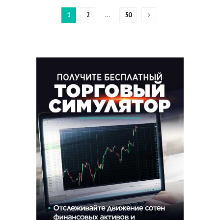
1
2
…
50