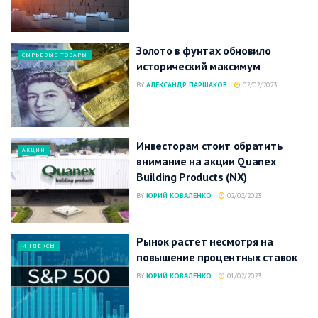
Золото в фунтах обновило
СЫРЬЕВЫЕ ТОВАРЫ
исторический максимум
BY
АЛЕКСАНДР ПАРШАКОВ
02/02/2023
Инвесторам стоит обратить
АКЦИИ
внимание на акции Quanex
Building Products (NX)
BY
ЮРИЙ КОВАЛЕНКО
02/02/2023
Рынок растет несмотря на
ИНДЕКСЫ
повышение процентных ставок
BY
ЮРИЙ КОВАЛЕНКО
01/02/2023