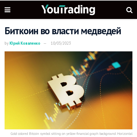
Биткоин во власти медведей
by
Юрий Коваленко
10/03/2023
Gold colored Bitcoin symbol sitting on yellow financial graph background. Horizontal