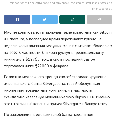
composition with selective focus and copy space. Investment, stock market data and
finance concept.
Многие криптовалюты, включая такие известные как Bitcoin
и Ethereum, в последнее время переживают кризис. За
неделю капитализация ведущих монет снизилась более чем
на 10%. В частности, биткоин рухнул к трехнедельному
минимуму в $19765, тогда как, в последний раз он
торговался ниже $22000 в феврале.
Развитию медвежьего тренда способствовало крушение
американского банка Silvergate, который обслуживал
многие криптовалютные компании, и в частности
скандально известную мошенническую биржу FTX. Именно
этот токсичный клиент и привел Silvergate к банкротству.
По заявлениям представителей банка, кредитное