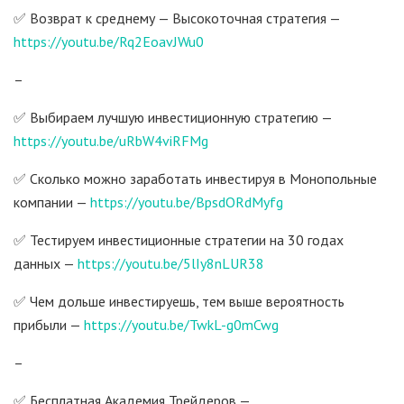
✅ Возврат к среднему — Высокоточная стратегия —
https://youtu.be/Rq2EoavJWu0
–
✅ Выбираем лучшую инвестиционную стратегию —
https://youtu.be/uRbW4viRFMg
✅ Сколько можно заработать инвестируя в Монопольные
компании —
https://youtu.be/BpsdORdMyfg
✅ Тестируем инвестиционные стратегии на 30 годах
данных —
https://youtu.be/5lIy8nLUR38
✅ Чем дольше инвестируешь, тем выше вероятность
прибыли —
https://youtu.be/TwkL-g0mCwg
–
✅ Бесплатная Академия Трейдеров —