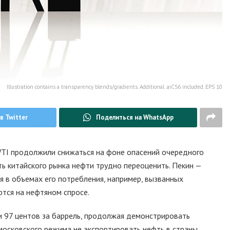
Illustration contains a transparency blends/gradients. Additional .aiCS6 included. EPS 10
в Twitter
Поделиться на WhatsApp
 WTI продолжили снижаться на фоне опасений очередного
ь китайского рынка нефти трудно переоценить. Пекин —
я в объемах его потребления, например, вызванных
тся на нефтяном спросе.
и 97 центов за баррель, продолжая демонстрировать
московского режима не экспортировать нефть в страны,