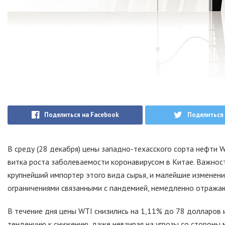
Поделиться на Facebook
Поделиться 
В среду (28 декабря) цены западно-техасского сорта нефти
витка роста заболеваемости коронавирусом в Китае. Важност
крупнейший импортер этого вида сырья, и малейшие изменени
ограничениями связанными с пандемией, немедленно отражаю
В течение дня цены WTI снизились на 1,11% до 78 долларов 
тенденцию к снижению, даже невзирая на угрозы со стороны 