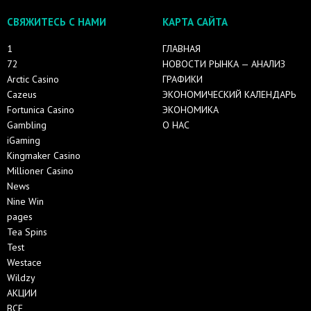
СВЯЖИТЕСЬ С НАМИ
КАРТА САЙТА
1
ГЛАВНАЯ
72
НОВОСТИ РЫНКА — АНАЛИЗ
Arctic Casino
ГРАФИКИ
Cazeus
ЭКОНОМИЧЕСКИЙ КАЛЕНДАРЬ
Fortunica Casino
ЭКОНОМИКА
Gambling
О НАС
iGaming
Kingmaker Casino
Millioner Casino
News
Nine Win
pages
Tea Spins
Test
Westace
Wildzy
АКЦИИ
ВСЕ