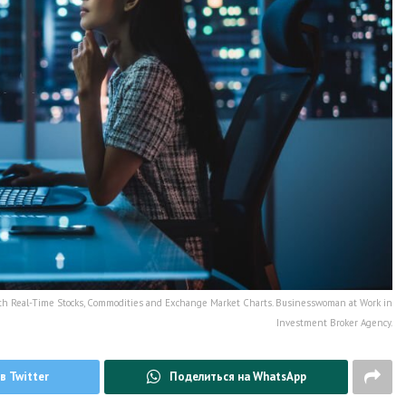
with Real-Time Stocks, Commodities and Exchange Market Charts. Businesswoman at Work in
Investment Broker Agency.
в Twitter
Поделиться на WhatsApp