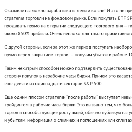
Оказывается можно зарабатывать деньги во сне! И это не пр
стратегия торговли на фондовом рынке. Если покупать ETF S
продавать прямо на открытии следующего торгового дня — по
около 850% прибыли. Очень неплохо для такого примитивног
С другой стороны, если за этот же период поступать наобор
прямо перед закрытием торгов, — получим убыток в районе 1
Таким нехитрым способом можно подтвердить существование
сторону покупок в нерабочие часы биржи. Причем это касаетс
еще девяти из одиннадцати секторов S&P 500.
Еще одним плюсом стратегии “после работы” выступает невы
трейдингом в рабочие часы биржи. Это вызвано тем, что бо
торгов и способствующие росту акций, обычно публикуются у
и убыткам, информация о слияниях и поглощениях или сплита