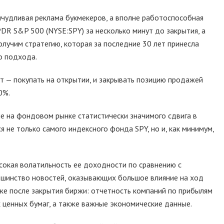
ичудливая реклама букмекеров, а вполне работоспособная
PDR S&P 500 (NYSE:SPY) за несколько минут до закрытия, а
лучим стратегию, которая за последние 30 лет принесла
о подхода.
от — покупать на открытии, и закрывать позицию продажей
0%.
 на фондовом рынке статистически значимого сдвига в
я не только самого индексного фонда SPY, но и, как минимум,
сокая волатильность ее доходности по сравнению с
льшинство новостей, оказывающих большое влияние на ход
же после закрытия биржи: отчетность компаний по прибылям
х ценных бумаг, а также важные экономические данные.