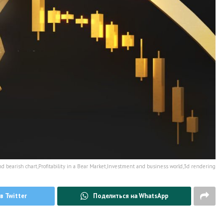
d bearish chart,Profitability in a Bear Market,Investment and business world,3d rendering
в Twitter
Поделиться на WhatsApp