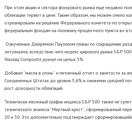
При этом акции и сектора фондового рынка еще недавно пол
облигации теряют в цене. Таким образом, мы можем смело к
отреагировали на решение Федерального комитета по откры
федеральным фондам на половину процентного пункта во втор
Озвученные Джеремом Пауэллом планы по сокращению разду
энтузиазма, вследствие чего индекс широкого рынка S&P 500 
Nasdaq Composite рухнул на целых 5%.
Добавил “масла в огонь” и пятничный отчет о занятости за а
Соединенных Штатах до уровня 3,6% и снижении средней поча
рост доходности облигаций.
Технически месячный график индекса S&P 500 также не сулит
технического анализа “Мертвый крест”, сформированный пер
20 и 50. Это дополнительно подтверждает сформировавшийс