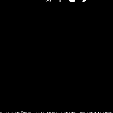
го капитала. Они не подходят для всех типов инвесторов, и вы можете поте