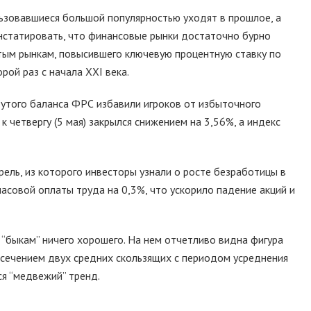
ьзовавшиеся большой популярностью уходят в прошлое, а
онстатировать, что финансовые рынки достаточно бурно
тым рынкам, повысившего ключевую процентную ставку по
ой раз с начала XXI века.
того баланса ФРС избавили игроков от избыточного
к четвергу (5 мая) закрылся снижением на 3,56%, а индекс
прель, из которого инвесторы узнали о росте безработицы в
совой оплаты труда на 0,3%, что ускорило падение акций и
 “быкам” ничего хорошего. На нем отчетливо видна фигура
есечением двух средних скользящих с периодом усреднения
я “медвежий” тренд.