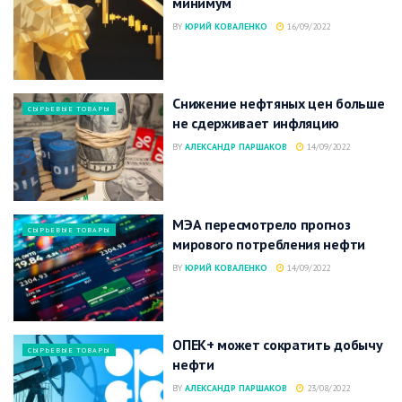
минимум
BY
ЮРИЙ КОВАЛЕНКО
16/09/2022
Снижение нефтяных цен больше
СЫРЬЕВЫЕ ТОВАРЫ
не сдерживает инфляцию
BY
АЛЕКСАНДР ПАРШАКОВ
14/09/2022
МЭА пересмотрело прогноз
СЫРЬЕВЫЕ ТОВАРЫ
мирового потребления нефти
BY
ЮРИЙ КОВАЛЕНКО
14/09/2022
ОПЕК+ может сократить добычу
СЫРЬЕВЫЕ ТОВАРЫ
нефти
BY
АЛЕКСАНДР ПАРШАКОВ
23/08/2022