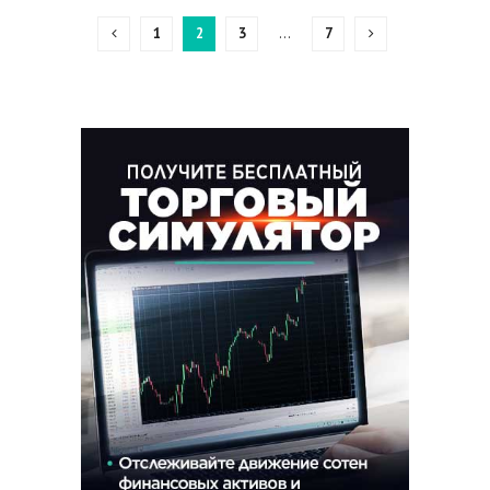
1
2
3
…
7