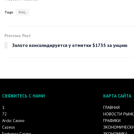
Tags:
WAL
Previous Post
Золото консолидируется у отметки $1735 за унцию
СВЯЖИТЕСЬ С НАМИ
КАРТА САЙТА
1
ГЛАВНАЯ
72
НОВОСТИ РЫНК
Arctic Casino
ГРАФИКИ
Cazeus
ЭКОНОМИЧЕСКИ
Fortunica Casino
ЭКОНОМИКА