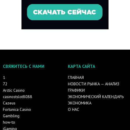
СВЯЖИТЕСЬ С НАМИ
КАРТА САЙТА
1
ГЛАВНАЯ
72
НОВОСТИ РЫНКА — АНАЛИЗ
Arctic Casino
ГРАФИКИ
casinostslot8088
ЭКОНОМИЧЕСКИЙ КАЛЕНДАРЬ
Cazeus
ЭКОНОМИКА
Fortunica Casino
О НАС
Gambling
how-to
iGaming