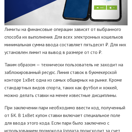
Лимиты на финансовые операции зависят от выбранного
способа их выполнения. Для всех электронных кошельков
минимальная сумма ввода составляет пятьдесят ₽. Для них
установлен лимит на вывод в размере от сто ₽.
Таким образом — технически пользователь не заходит на
заблокированный ресурс. Линия ставок в букмекерской
конторе 1xBet одна из самых обширных на рынке. Кроме
стандартных видов спорта, таких как футбол и хоккей,
можно делать ставки на менее известные дисциплины.
При заключении пари необходимо ввести код, полученный
от БК. В 1xBet купон ставки включает специальное поле
для ввода этого кода. Если пари было заключено с
использованием промокода (оплата происходит за счет