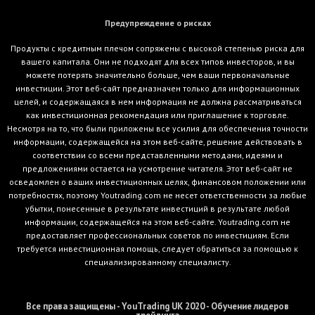
Предупреждение о рисках
Продукты с кредитным плечом сопряжены с высокой степенью риска для
вашего капитала. Они не подходят для всех типов инвесторов, и вы
можете потерять значительно больше, чем ваши первоначальные
инвестиции. Этот веб-сайт предназначен только для информационных
целей, и содержащаяся в нем информация не должна рассматриваться
как инвестиционная рекомендация или приглашение к торговле.
Несмотря на то, что были приложены все усилия для обеспечения точности
информации, содержащейся на этом веб-сайте, решение действовать в
соответствии со всеми представленными методами, идеями и
предложениями остается на усмотрение читателя. Этот веб-сайт не
осведомлен о ваших инвестиционных целях, финансовом положении или
потребностях, поэтому Youtrading.com не несет ответственности за любые
убытки, понесенные в результате инвестиций в результате любой
информации, содержащейся на этом веб-сайте. Youtrading.com не
предоставляет профессиональных советов по инвестициям. Если
требуется инвестиционная помощь, следует обратиться за помощью к
специализированному специалисту.
Все права защищены - YouTrading UK 2020 - Обучение лидеров