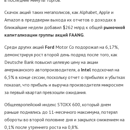
в последние минуты торгов.
Скачок акций таких мегаполисов, как Alphabet, Apple и
Amazon в преддверии выхода их отчетов о доходах в
ближайшие недели добавил $262 млрд к общей
рыночной
капитализации группы акций FAANG
.
Среди других акций
Ford
Motor Co подорожал на 6,17%,
демонстрируя рост второй день подряд после того, как
Deutsche Bank повысил целевую цену на акции
американского автопроизводителя, а
Intel
подскочил на
6,5% в конце сессии, поскольку отчет о прибылях и убытках
показал, что прибыль и выручка производителя микросхем
за первый квартал превзошли ожидания.
Общеевропейский индекс STOXX 600, который днем
раньше поднялись до 11-месячного максимума, потерял
обороты во второй половине дня и закрылся снижением на
0,1% после утреннего роста на 0,8%.