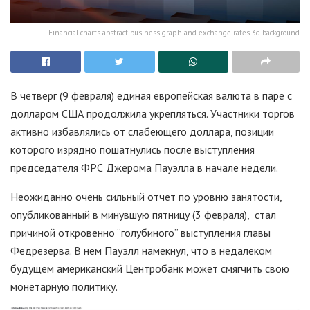
Financial charts abstract business graph and exchange rates 3d background
В четверг (9 февраля) единая европейская валюта в паре с
долларом США продолжила укрепляться. Участники торгов
активно избавлялись от слабеющего доллара, позиции
которого изрядно пошатнулись после выступления
председателя ФРС Джерома Пауэлла в начале недели.
Неожиданно очень сильный отчет по уровню занятости,
опубликованный в минувшую пятницу (3 февраля), стал
причиной откровенно “голубиного” выступления главы
Федрезерва. В нем Пауэлл намекнул, что в недалеком
будущем американский Центробанк может смягчить свою
монетарную политику.