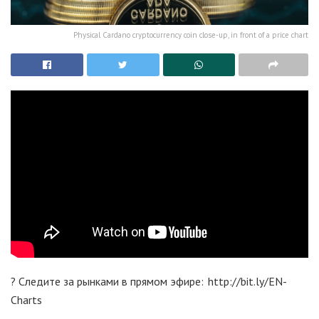
Physical Cardano cryptocurrency coin close-up, in front of a price chart
? Следите за рынками в прямом эфире: http://bit.ly/EN-
Charts