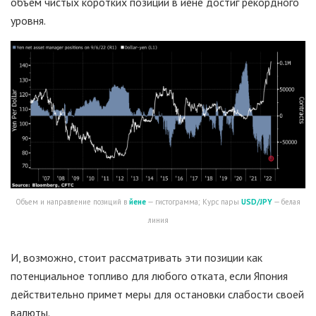
объем чистых коротких позиций в иене достиг рекордного
уровня.
Объем и направление позиций в
йене
— гистограмма; Курс пары
USD/JPY
— белая
линия
И, возможно, стоит рассматривать эти позиции как
потенциальное топливо для любого отката, если Япония
действительно примет меры для остановки слабости своей
валюты.