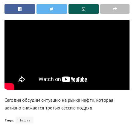
Сегодня обсудим ситуацию на рынке нефти, которая
активно снижается третью сессию подряд.
Tags:
Нефть