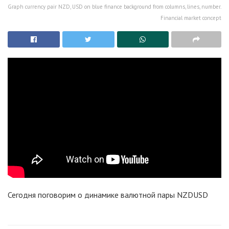
Graph currency pair NZD, USD on blue finance background from columns, lines, number.
Financial market concept
Сегодня поговорим о динамике валютной пары NZDUSD