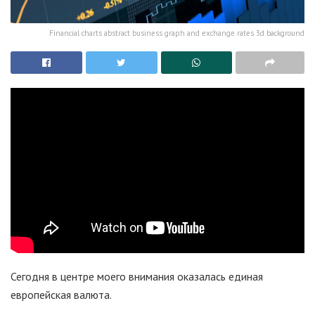
Financial charts abstract business graph and exchange rates 3d background
Сегодня в центре моего внимания оказалась единая
европейская валюта.