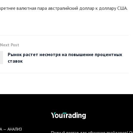
нкретнее валютная пара австралийский доллар к доллару США.
Next Post
Рынок растет несмотря на повышение процентных
ставок
А — АНАЛИЗ
Полный портал для обучения трейдеров! Озн