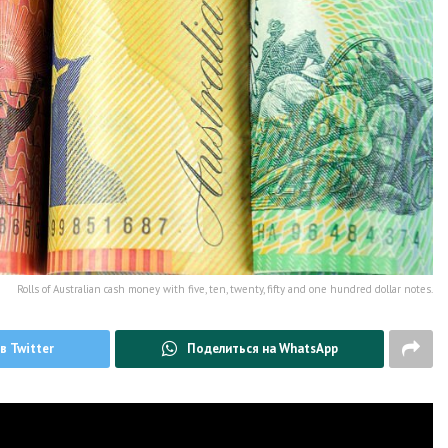
Rolls of Australian cash money with five, ten, twenty, fifty and one hundred dollar notes.
в Twitter
Поделиться на WhatsApp