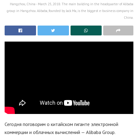
Hangzhou, China - March 25, 2018: The main building in the headquarter of Alibaba
group in Hangzhou. Alibaba, founded by Jack Ma, is the biggest e-business company in
China.
Сегодня поговорим о китайском гиганте электронной
коммерции и облачных вычислений — Alibaba Group.