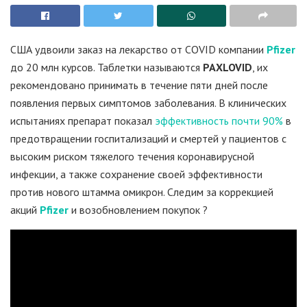
США удвоили заказ на лекарство от COVID компании
Pfizer
до 20 млн курсов. Таблетки называются
PAXLOVID
, их
рекомендовано принимать в течение пяти дней после
появления первых симптомов заболевания. В клинических
испытаниях препарат показал
эффективность почти 90%
в
предотвращении госпитализаций и смертей у пациентов с
высоким риском тяжелого течения коронавирусной
инфекции, а также сохранение своей эффективности
против нового штамма омикрон. Следим за коррекцией
акций
Pfizer
и возобновлением покупок ?