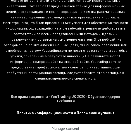
можете потерять значительно больше, чем ваши первоначальные
инвестиции. Этот веб-сайт предназначен только для информационных
целей, и содержащаяся в нем информация не должна рассматриваться
как инвестиционная рекомендация или приглашение к торговле.
Несмотря на то, что были приложены все усилия для обеспечения точности
информации, содержащейся на этом веб-сайте, решение действовать в
соответствии со всеми представленными методами, идеями и
предложениями остается на усмотрение читателя. Этот веб-сайт не
осведомлен о ваших инвестиционных целях, финансовом положении или
потребностях, поэтому Youtrading.com не несет ответственности за любые
убытки, понесенные в результате инвестиций в результате любой
информации, содержащейся на этом веб-сайте. Youtrading.com не
предоставляет профессиональных советов по инвестициям. Если
требуется инвестиционная помощь, следует обратиться за помощью к
специализированному специалисту.
Все права защищены - YouTrading UK 2020 - Обучение лидеров
трейдинга
Политика конфиденциальности и Положения и условия
Manage consent