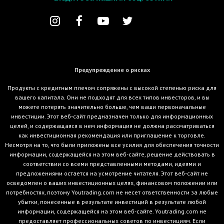
Предупреждение о рисках
Продукты с кредитным плечом сопряжены с высокой степенью риска для
вашего капитала. Они не подходят для всех типов инвесторов, и вы
можете потерять значительно больше, чем ваши первоначальные
инвестиции. Этот веб-сайт предназначен только для информационных
целей, и содержащаяся в нем информация не должна рассматриваться
как инвестиционная рекомендация или приглашение к торговле.
Несмотря на то, что были приложены все усилия для обеспечения точности
информации, содержащейся на этом веб-сайте, решение действовать в
соответствии со всеми представленными методами, идеями и
предложениями остается на усмотрение читателя. Этот веб-сайт не
осведомлен о ваших инвестиционных целях, финансовом положении или
потребностях, поэтому Youtrading.com не несет ответственности за любые
убытки, понесенные в результате инвестиций в результате любой
информации, содержащейся на этом веб-сайте. Youtrading.com не
предоставляет профессиональных советов по инвестициям. Если