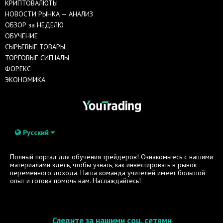
КРИПТОВАЛЮТЫ
НОВОСТИ РЫНКА — АНАЛИЗ
ОБЗОР за НЕДЕЛЮ
ОБУЧЕНИЕ
СЫРЬЕВЫЕ ТОВАРЫ
ТОРГОВЫЕ СИГНАЛЫ
ФОРЕКС
ЭКОНОМИКА
Русский
Полный портал для обучения трейдеров! Ознакомьтесь с нашими
материалами здесь, чтобы узнать, как инвестировать в рынок
переменного дохода. Наша команда учителей имеет большой
опыт и готова помочь вам. Наслаждайтесь!
Следите за нашими соц. сетями