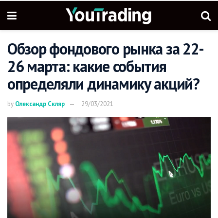
Обзор фондового рынка за 22-
26 марта: какие события
определяли динамику акций?
by
Олександр Скляр
29/03/2021