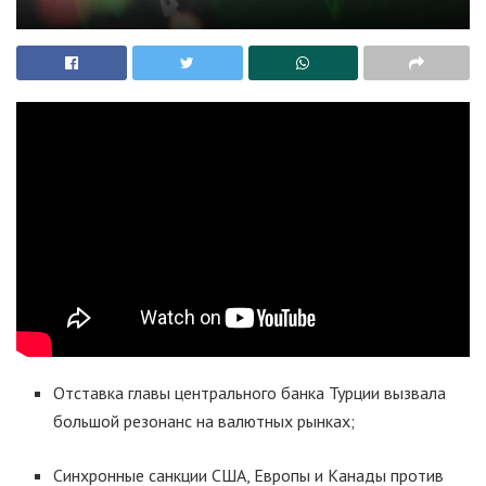
Отставка главы центрального банка Турции вызвала
большой резонанс на валютных рынках;
Синхронные санкции США, Европы и Канады против