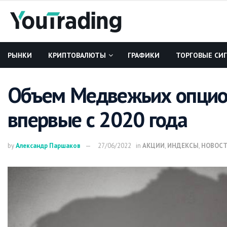
РЫНКИ
КРИПТОВАЛЮТЫ
ГРАФИКИ
ТОРГОВЫЕ СИ
Объем Медвежьих опцио
впервые с 2020 года
by
Александр Паршаков
27/06/2022
in
АКЦИИ
,
ИНДЕКСЫ
,
НОВОСТ