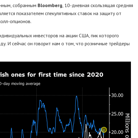
анным, собранным
Bloomberg
, 10-дневная скользящая средняя
ляется показателем спекулятивных ставок на защиту от
колл-опционов.
ндивидуальных инвесторов на акции США, пик которого
ду. И сейчас он говорит нам о том, что розничные трейдеры