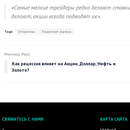
«Самые мелкие трейдеры редко делают ставки 
делают, акции всегда подводят их».
Tags:
Опционы
Падение рынка
Previous Post
Как рецессия влияет на Акции, Доллар, Нефть и
Золото?
СВЯЖИТЕСЬ С НАМИ
КАРТА САЙТА