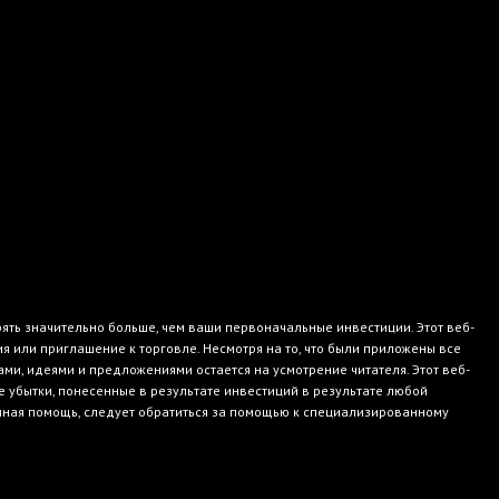
рять значительно больше, чем ваши первоначальные инвестиции. Этот веб-
или приглашение к торговле. Несмотря на то, что были приложены все
и, идеями и предложениями остается на усмотрение читателя. Этот веб-
е убытки, понесенные в результате инвестиций в результате любой
онная помощь, следует обратиться за помощью к специализированному