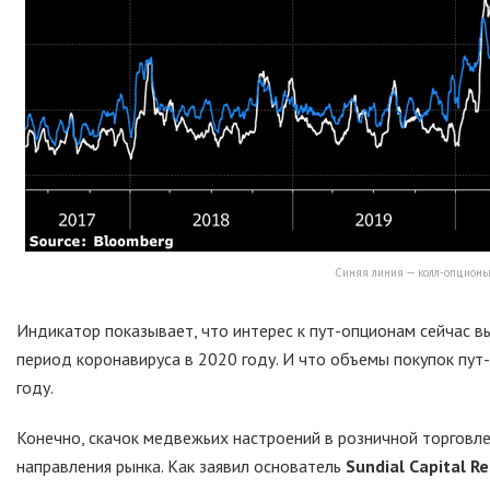
Синяя линия — колл-опционы
Индикатор показывает, что интерес к пут-опционам сейчас в
период коронавируса в 2020 году. И что объемы покупок пут
году.
Конечно, скачок медвежьих настроений в розничной торгов
направления рынка. Как заявил основатель
Sundial Capital R