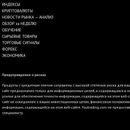
ИНДЕКСЫ
КРИПТОВАЛЮТЫ
НОВОСТИ РЫНКА — АНАЛИЗ
ОБЗОР за НЕДЕЛЮ
ОБУЧЕНИЕ
СЫРЬЕВЫЕ ТОВАРЫ
ТОРГОВЫЕ СИГНАЛЫ
ФОРЕКС
ЭКОНОМИКА
Предупреждение о рисках
Продукты с кредитным плечом сопряжены с высокой степенью риска для ваше
сайт предназначен только для информационных целей, и содержащаяся в не
усилия для обеспечения точности информации, содержащейся на этом веб-с
сайт не осведомлен о ваших инвестиционных целях, финансовом положении и
информации, содержащейся на этом веб-сайте. Youtrading.com не предоста
специалисту.