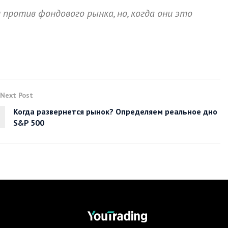
против фондового рынка, но, когда они это
Next Post
Когда развернется рынок? Определяем реальное дно
S&P 500