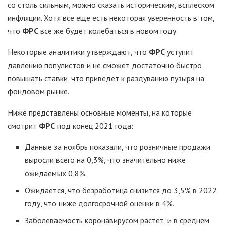
со столь сильным, можно сказать историческим, всплеском
инфляции. Хотя все еще есть некоторая уверенность в том,
что
ФРС
все же будет колебаться в новом году.
Некоторые аналитики утверждают, что
ФРС
уступит
давлению популистов и не сможет достаточно быстро
повышать ставки, что приведет к раздуванию пузыря на
фондовом рынке.
Ниже представлены основные моменты, на которые
смотрит
ФРС
под конец 2021 года:
Данные за ноябрь показали, что розничные продажи
выросли всего на 0,3%, что значительно ниже
ожидаемых 0,8%.
Ожидается, что безработица снизится до 3,5% в 2022
году, что ниже долгосрочной оценки в 4%.
Заболеваемость коронавирусом растет, и в среднем