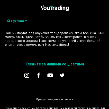
Русский
Полный портал для обучения трейдеров! Ознакомьтесь с нашими
материалами здесь, чтобы узнать, как инвестировать в рынок
переменного дохода. Наша команда учителей имеет большой
опыт и готова помочь вам. Наслаждайтесь!
Следите за нашими соц. сетями
Предупреждение о рисках
Продукты с кредитным плечом сопряжены с высокой степенью риска для