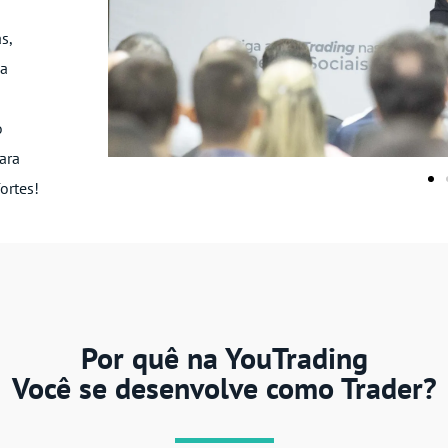
s,
da
o
ara
ortes!
Por quê na YouTrading
Você se desenvolve como Trader?