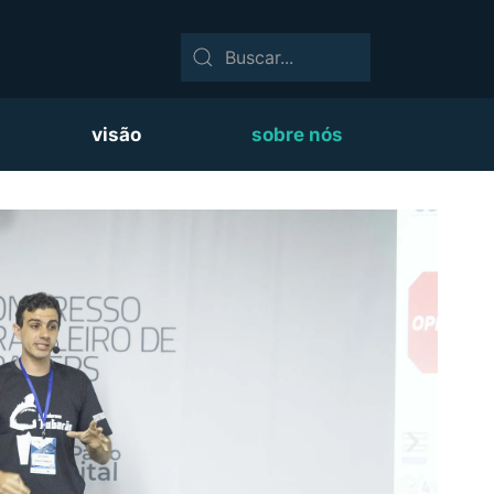
visão
sobre nós