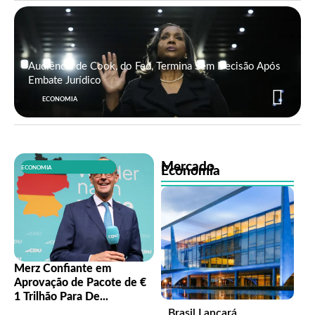
Audiência de Cook, do Fed, Termina Sem Decisão Após
Embate Jurídico
ECONOMIA
Mercado
Economia
ECONOMIA
Merz Confiante em
Aprovação de Pacote de €
1 Trilhão Para De...
Brasil Lançará