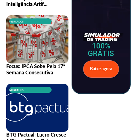
Inteligência Artif...
MERCADOS
100%
GRÁTIS
Focus: IPCA Sobe Pela 17ª
Baixe agora
Semana Consecutiva
MERCADOS
BTG Pactual: Lucro Cresce