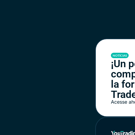
NOTÍCIAS
¡Un p
comp
la fo
Trade
Acesse ah