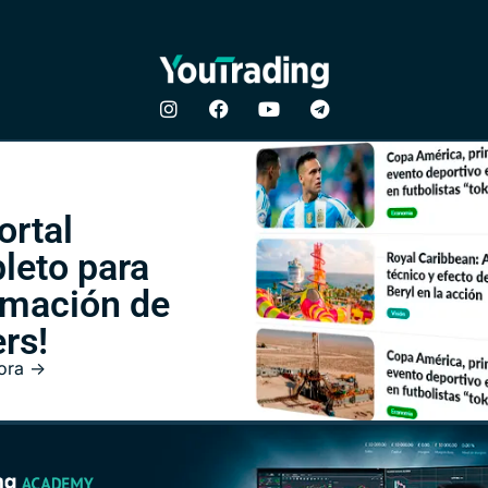
ortal
leto para
rmación de
rs!
ora ->