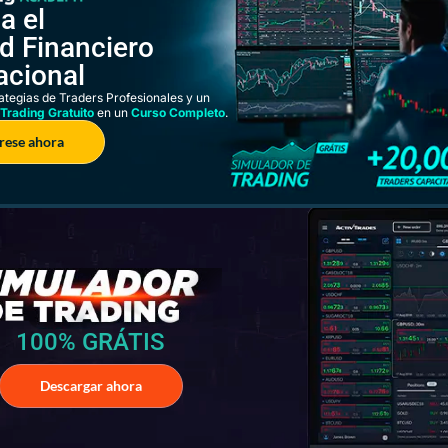
a el
d Financiero
acional
ategias de Traders Profesionales y un
Trading Gratuito
en un
Curso Completo
.
rese ahora
100% GRÁTIS
Descargar ahora