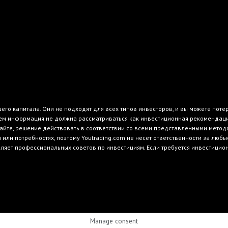
го капитала. Они не подходят для всех типов инвесторов, и вы можете поте
м информация не должна рассматриваться как инвестиционная рекомендация 
айте, решение действовать в соответствии со всеми представленными методам
ли потребностях, поэтому Youtrading.com не несет ответственности за любы
вляет профессиональных советов по инвестициям. Если требуется инвестици
Manage consent