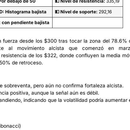
Por debajo de 50
💵
Nivel de resistencia:
335,19
: Histograma bajista
💵
Nivel de soporte:
292,16
 con pendiente bajista
n fuerza desde los $300 tras tocar la zona del 78.6% 
ente al movimiento alcista que comenzó en marz
 resistencia de los $322, donde confluyen la media móv
 50% de retroceso.
e sobreventa, pero aún no confirma fortaleza alcista.
ia positiva, aunque la señal aún es débil.
andiendo, indicando que la volatilidad podría aumentar 
ibonacci)