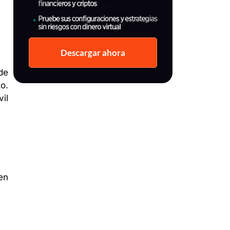
Descargar ahora
de
o.
il
en