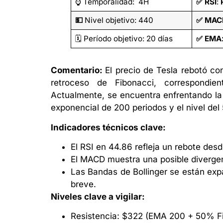
⌚ Temporalidad: 4H
✅
RSI
:
💵
Nivel objetivo: 440
✅
MACD
🗓️ Período objetivo: 20 días
✅
EMA:
Comentario:
El precio de Tesla rebotó co
retroceso de Fibonacci, correspondi
Actualmente, se encuentra enfrentando la
exponencial de 200 periodos y el nivel del
Indicadores técnicos clave:
El RSI en 44.86 refleja un rebote desd
El MACD muestra una posible divergenc
Las Bandas de Bollinger se están exp
breve.
Niveles clave a vigilar:
Resistencia: $322 (EMA 200 + 50% F