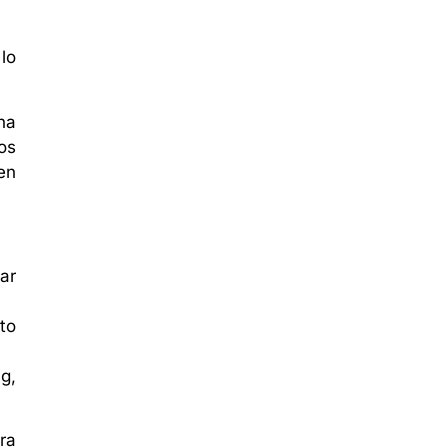
lo
na
os
en
ar
to
g,
ra