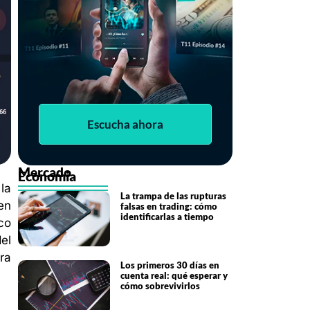
Escucha ahora
Mercado
Economia
la
La trampa de las rupturas
en
falsas en trading: cómo
identificarlas a tiempo
co
el
ra
Los primeros 30 días en
cuenta real: qué esperar y
cómo sobrevivirlos