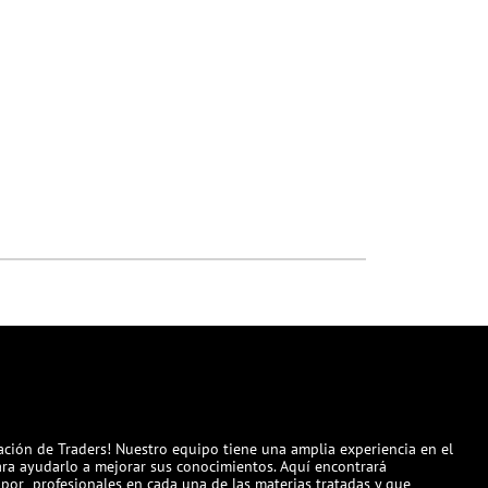
ación de Traders! Nuestro equipo tiene una amplia experiencia en el
para ayudarlo a mejorar sus conocimientos. Aquí encontrará
por profesionales en cada una de las materias tratadas y que