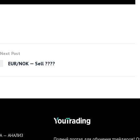
Next Post
EUR/NOK — Sell ????
А — АНАЛИЗ
Полный портал для обучения трейдеров! Озн