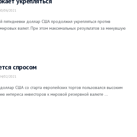
жает укрепляться
0/06/2021
ой пятидневки доллар США продолжил укрепляться против
мировых валют. При этом максимальных результатов за минувшую
ется спросом
4/02/2021
 доллар США со старта европейских торгов пользовался высоким
ию интереса инвесторов к мировой резервной валюте ...