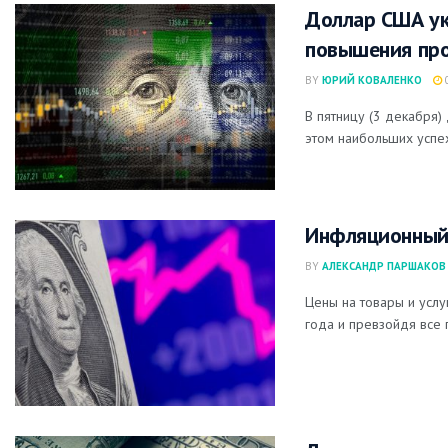
Доллар США ук
повышения про
BY
ЮРИЙ КОВАЛЕНКО
0
В пятницу (3 декабря
этом наибольших успех
Инфляционный
BY
АЛЕКСАНДР ПАРШАКОВ
Цены на товары и услу
года и превзойдя все 