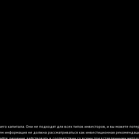
го капитала. Они не подходят для всех типов инвесторов, и вы можете поте
м информация не должна рассматриваться как инвестиционная рекомендация 
айте, решение действовать в соответствии со всеми представленными методам