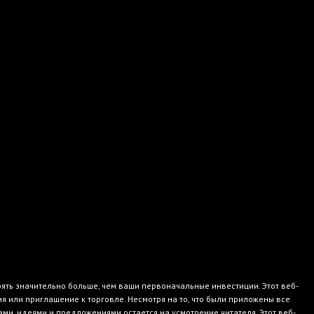
рять значительно больше, чем ваши первоначальные инвестиции. Этот веб-
или приглашение к торговле. Несмотря на то, что были приложены все
и, идеями и предложениями остается на усмотрение читателя. Этот веб-